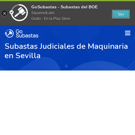
GoSubastas - Subastas del BOE
SquareetLabs
Ver
Gratis - En la Play Store
Subastas Judiciales de Maquinaria
en Sevilla