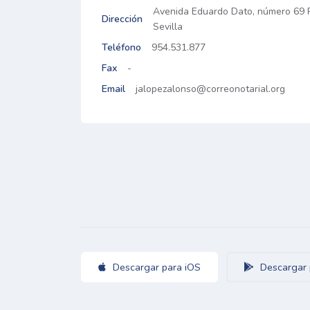
Avenida Eduardo Dato, número 69 Pl 
Dirección
Sevilla
Teléfono
954.531.877
Fax
-
Email
jalopezalonso@correonotarial.org
Descargar para iOS
Descargar 