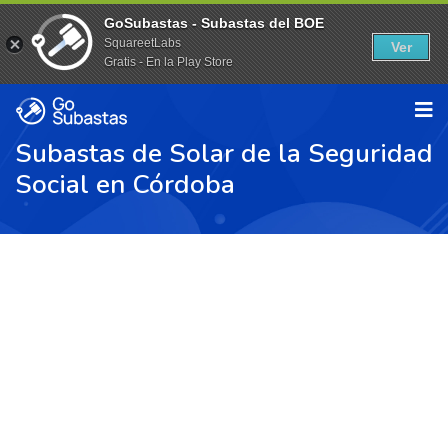
GoSubastas - Subastas del BOE
SquareetLabs
Ver
Gratis - En la Play Store
Subastas de Solar de la Seguridad
Social en Córdoba