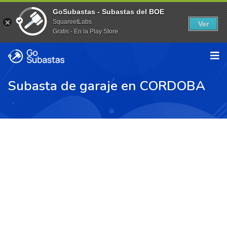
GoSubastas - Subastas del BOE
SquareetLabs
Ver
Gratis - En la Play Store
Subasta de garaje en CORDOBA