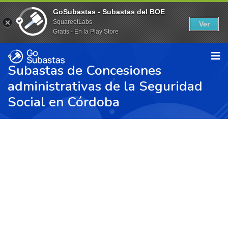
GoSubastas - Subastas del BOE
SquareetLabs
Ver
Gratis - En la Play Store
Subastas de Concesiones
administrativas de la Seguridad
Social en Córdoba