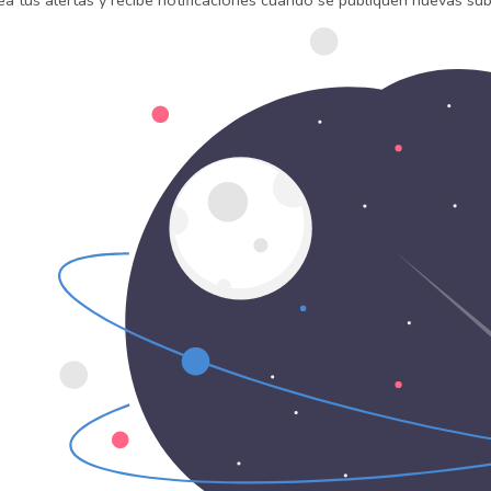
ea tus alertas y recibe notificaciones cuando se publiquen nuevas sub