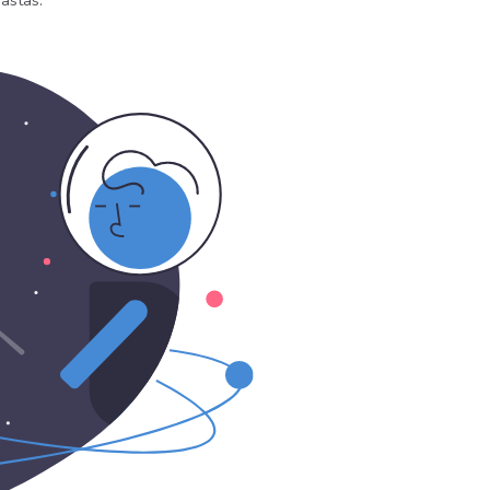
astas.