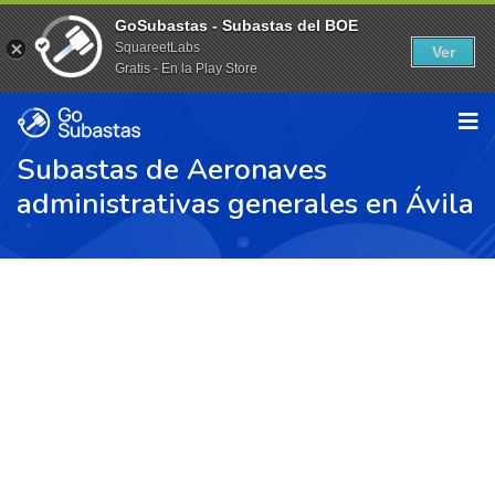
GoSubastas - Subastas del BOE
SquareetLabs
Ver
Gratis - En la Play Store
Subastas de Aeronaves
administrativas generales en Ávila