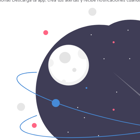
onal! Descarga la app, crea tus alertas y recibe notificaciones cuan