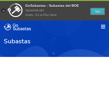
GoSubastas - Subastas del BOE
SquareetLabs
Ver
Gratis - En la Play Store
Subastas