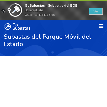
GoSubastas - Subastas del BOE
SquareetLabs
Ver
Gratis - En la Play Store
Subastas del Parque Móvil del
Estado