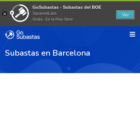
GoSubastas - Subastas del BOE
SquareetLabs
Ver
Gratis - En la Play Store
Subastas en Barcelona