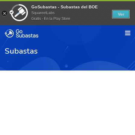
GoSubastas - Subastas del BOE
SquareetLabs
Ver
Gratis - En la Play Store
Subastas