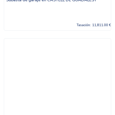
Subasta de garaje en CASTELL DE GUADALEST
Tasación:
11,811.00 €