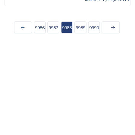
Tasación:
2,251,055.12 €
9986
9987
9988
9989
9990