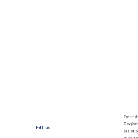
Descub
Regíst
Filtros
las sub