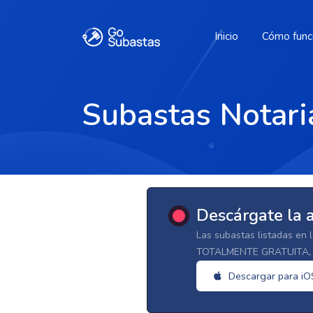
Inicio
Cómo func
Subastas Notaria
Descárgate la 
Las subastas listadas en 
TOTALMENTE GRATUITA, d
Descargar para iO