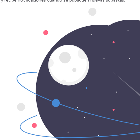
 y recibe notificaciones cuando se publiquen nuevas subastas.