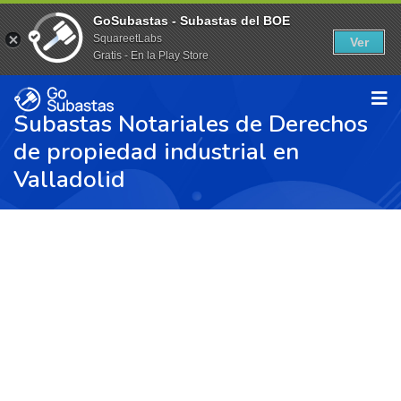
GoSubastas - Subastas del BOE
SquareetLabs
Ver
Gratis - En la Play Store
Subastas Notariales de Derechos
de propiedad industrial en
Valladolid