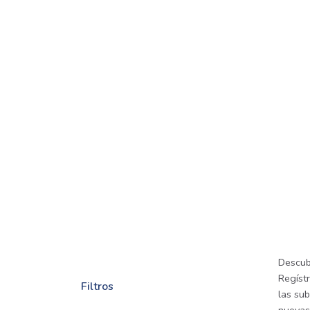
Descub
Regíst
Filtros
las sub