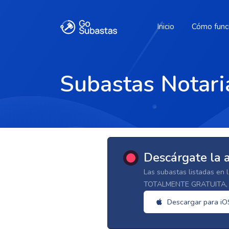
Inicio
Cómo func
Subastas Notari
Descárgate la 
Las subastas listadas en 
TOTALMENTE GRATUITA, d
Descargar para iO