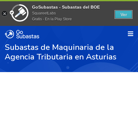
GoSubastas - Subastas del BOE
SquareetLabs
Ver
Gratis - En la Play Store
Subastas de Maquinaria de la
Agencia Tributaria en Asturias