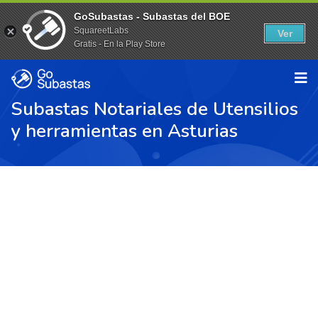
GoSubastas - Subastas del BOE
SquareetLabs
Ver
Gratis - En la Play Store
Subastas Notariales de Utensilios
y herramientas en Asturias