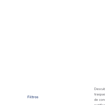
Descub
traspa
Filtros
de cons