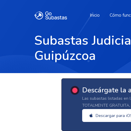
Inicio
Cómo func
Subastas Judici
Guipúzcoa
Descárgate la 
Las subastas listadas en 
TOTALMENTE GRATUITA, d
Descargar para iO