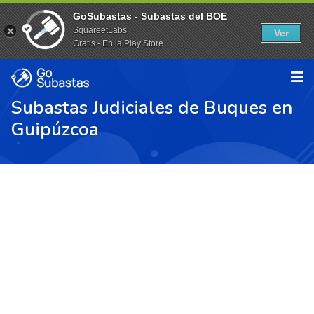
GoSubastas - Subastas del BOE
SquareetLabs
Ver
Gratis - En la Play Store
Subastas Judiciales de Buques en
Guipúzcoa