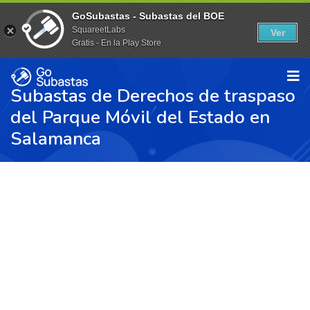
GoSubastas - Subastas del BOE
SquareetLabs
Ver
Gratis - En la Play Store
Subastas de Derechos de traspaso
del Parque Móvil del Estado en
Salamanca