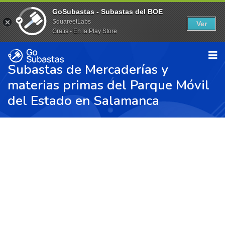
GoSubastas - Subastas del BOE
SquareetLabs
Ver
Gratis - En la Play Store
Subastas de Mercaderías y
materias primas del Parque Móvil
del Estado en Salamanca