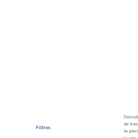
Descub
de tra
Filtros
te pie