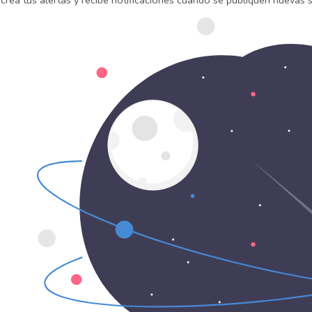
 crea tus alertas y recibe notificaciones cuando se publiquen nuevas 