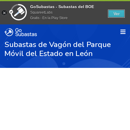
GoSubastas - Subastas del BOE
SquareetLabs
Ver
Gratis - En la Play Store
Subastas de Vagón del Parque
Móvil del Estado en León