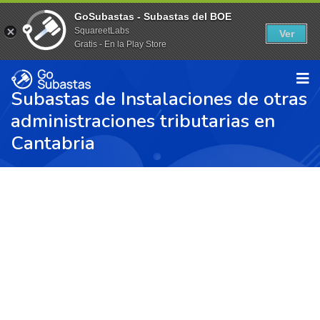
GoSubastas - Subastas del BOE
SquareetLabs
Ver
Gratis - En la Play Store
Subastas de Instalaciones de otras
administraciones tributarias en
Cantabria