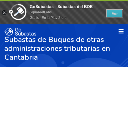
GoSubastas - Subastas del BOE
SquareetLabs
Ver
Gratis - En la Play Store
Subastas de Buques de otras
administraciones tributarias en
Cantabria