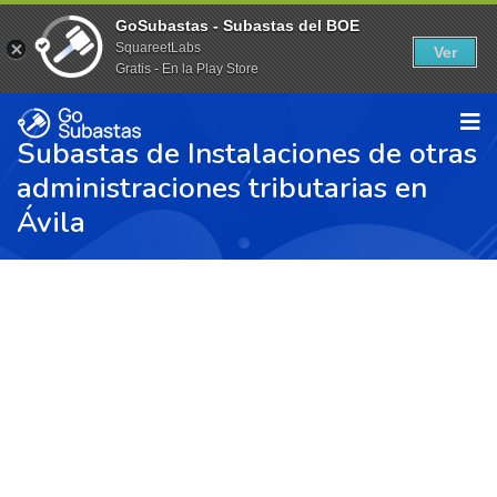
GoSubastas - Subastas del BOE
SquareetLabs
Ver
Gratis - En la Play Store
Subastas de Instalaciones de otras
administraciones tributarias en
Ávila