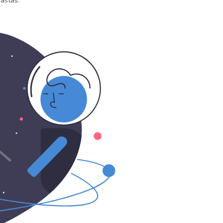
astas.