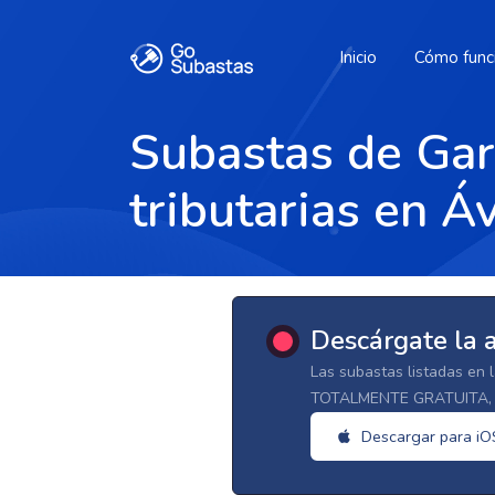
Inicio
Cómo func
Subastas de Gar
tributarias en Áv
Descárgate la 
Las subastas listadas en 
TOTALMENTE GRATUITA, d
Descargar para iO