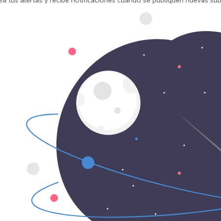
ea tus alertas y recibe notificaciones cuando se publiquen nuevas sub