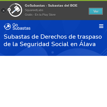
GoSubastas - Subastas del BOE
SquareetLabs
Ver
Gratis - En la Play Store
Subastas de Derechos de traspaso
de la Seguridad Social en Álava