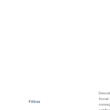
Descub
Social 
Filtros
consegu