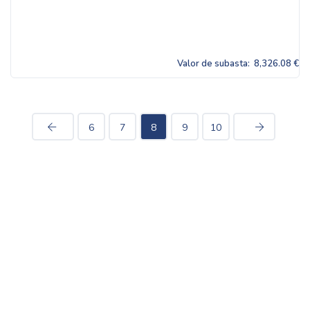
Valor de subasta:
8,326.08 €
6
7
8
9
10