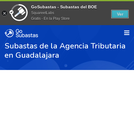
GoSubastas - Subastas del BOE
SquareetLabs
Ver
Gratis - En la Play Store
Subastas de la Agencia Tributaria
en Guadalajara