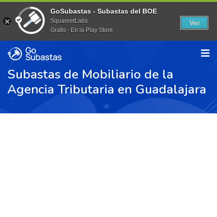
GoSubastas - Subastas del BOE
SquareetLabs
Ver
Gratis - En la Play Store
Subastas de Mobiliario de la
Agencia Tributaria en Guadalajara