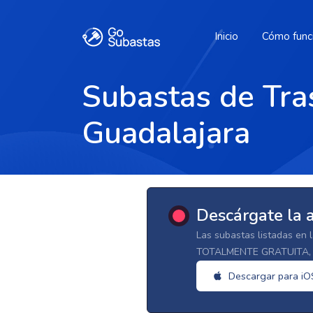
Inicio
Cómo func
Subastas de Tras
Guadalajara
Descárgate la 
Las subastas listadas en 
TOTALMENTE GRATUITA, d
Descargar para iO