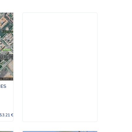
BES
53.21 €