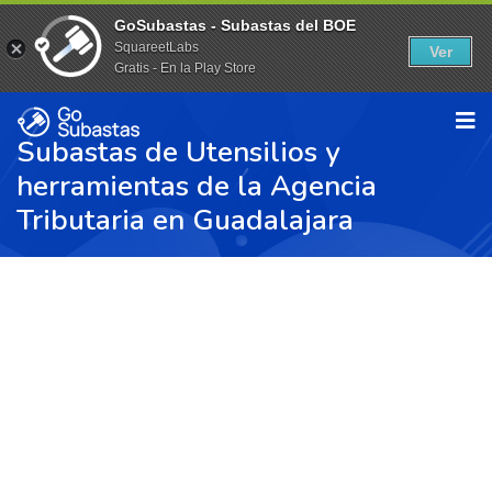
GoSubastas - Subastas del BOE
SquareetLabs
Ver
Gratis - En la Play Store
Subastas de Utensilios y
herramientas de la Agencia
Tributaria en Guadalajara