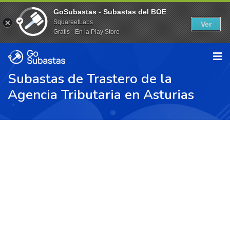
GoSubastas - Subastas del BOE
SquareetLabs
Ver
Gratis - En la Play Store
Subastas de Trastero de la
Agencia Tributaria en Asturias