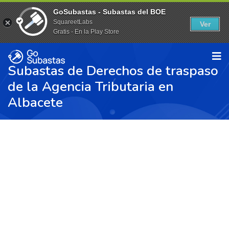
GoSubastas - Subastas del BOE
SquareetLabs
Ver
Gratis - En la Play Store
Subastas de Derechos de traspaso
de la Agencia Tributaria en
Albacete