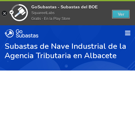
GoSubastas - Subastas del BOE
SquareetLabs
Ver
Gratis - En la Play Store
Subastas de Nave Industrial de la
Agencia Tributaria en Albacete