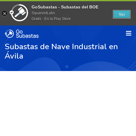
GoSubastas - Subastas del BOE
SquareetLabs
Ver
Gratis - En la Play Store
Subastas de Nave Industrial en
Ávila