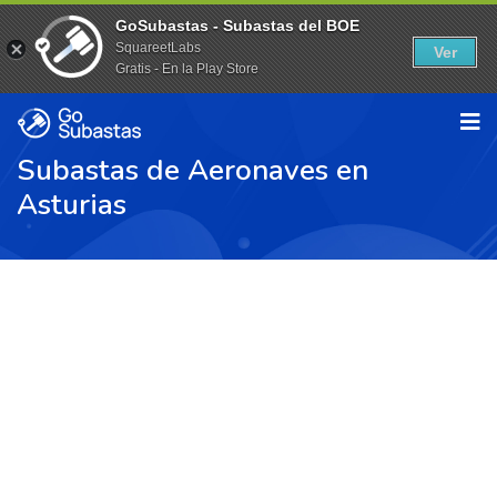
GoSubastas - Subastas del BOE
SquareetLabs
Ver
Gratis - En la Play Store
Subastas de Aeronaves en
Asturias