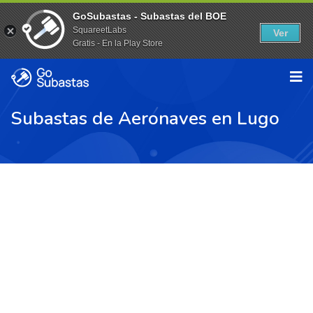
GoSubastas - Subastas del BOE
SquareetLabs
Ver
Gratis - En la Play Store
Subastas de Aeronaves en Lugo