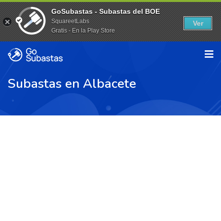
GoSubastas - Subastas del BOE
SquareetLabs
Ver
Gratis - En la Play Store
Subastas en Albacete