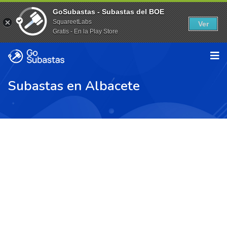
GoSubastas - Subastas del BOE
SquareetLabs
Ver
Gratis - En la Play Store
Subastas en Albacete