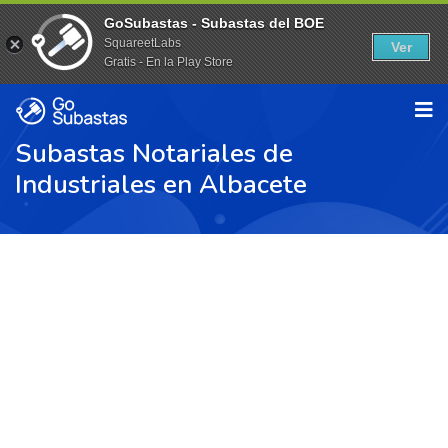
GoSubastas - Subastas del BOE
SquareetLabs
Ver
Gratis - En la Play Store
Subastas Notariales de
Industriales en Albacete