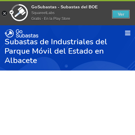
GoSubastas - Subastas del BOE
SquareetLabs
Ver
Gratis - En la Play Store
Subastas de Industriales del
Parque Móvil del Estado en
Albacete