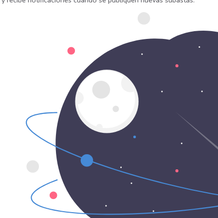
 y recibe notificaciones cuando se publiquen nuevas subastas.