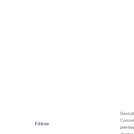
Descub
Conces
Filtros
pierda