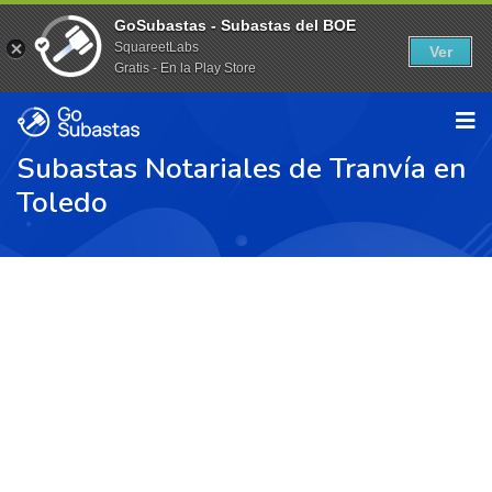
GoSubastas - Subastas del BOE
SquareetLabs
Ver
Gratis - En la Play Store
Subastas Notariales de Tranvía en
Toledo