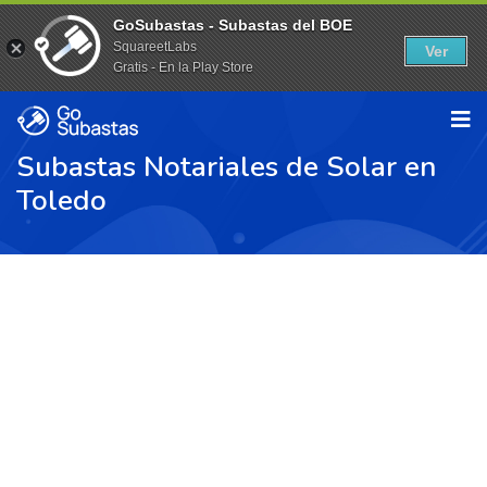
GoSubastas - Subastas del BOE
SquareetLabs
Ver
Gratis - En la Play Store
Subastas Notariales de Solar en
Toledo