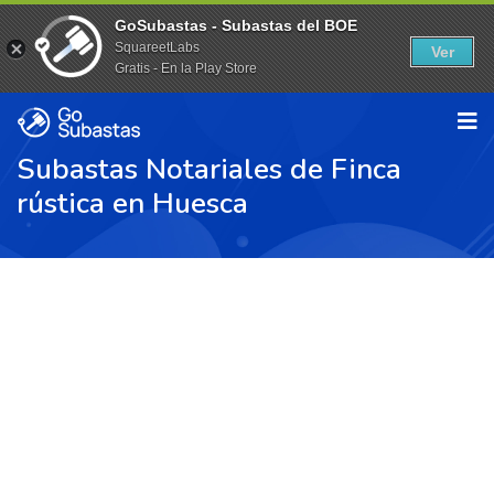
GoSubastas - Subastas del BOE
SquareetLabs
Ver
Gratis - En la Play Store
Subastas Notariales de Finca
rústica en Huesca