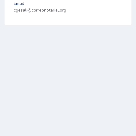
Email
cgesali@correonotarial.org