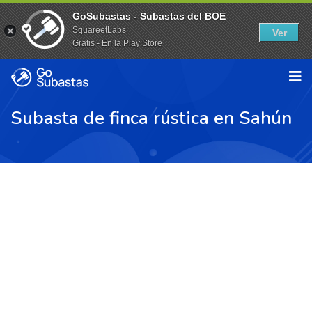
GoSubastas - Subastas del BOE
SquareetLabs
Ver
Gratis - En la Play Store
Subasta de finca rústica en Sahún